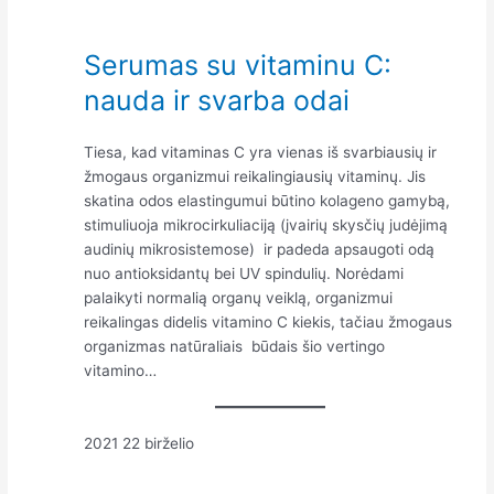
Serumas su vitaminu C:
nauda ir svarba odai
Tiesa, kad vitaminas C yra vienas iš svarbiausių ir
žmogaus organizmui reikalingiausių vitaminų. Jis
skatina odos elastingumui būtino kolageno gamybą,
stimuliuoja mikrocirkuliaciją (įvairių skysčių judėjimą
audinių mikrosistemose) ir padeda apsaugoti odą
nuo antioksidantų bei UV spindulių. Norėdami
palaikyti normalią organų veiklą, organizmui
reikalingas didelis vitamino C kiekis, tačiau žmogaus
organizmas natūraliais būdais šio vertingo
vitamino…
2021 22 birželio