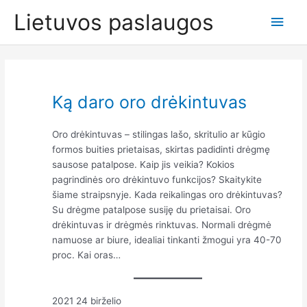
Pereiti
Lietuvos paslaugos
Pagr
prie
turinio
meni
Ką daro oro drėkintuvas
Oro drėkintuvas – stilingas lašo, skritulio ar kūgio
formos buities prietaisas, skirtas padidinti drėgmę
sausose patalpose. Kaip jis veikia? Kokios
pagrindinės oro drėkintuvo funkcijos? Skaitykite
šiame straipsnyje. Kada reikalingas oro drėkintuvas?
Su drėgme patalpose susiję du prietaisai. Oro
drėkintuvas ir drėgmės rinktuvas. Normali drėgmė
namuose ar biure, idealiai tinkanti žmogui yra 40-70
proc. Kai oras…
2021 24 birželio