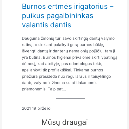
Burnos ertmės irigatorius –
puikus pagalbininkas
valantis dantis
Dauguma žmonių turi savo skirtingą dantų valymo
rutiną, o siekiant palaikyti gerą burnos būklę,
išvengti dantų ir dantenų nemalonių pojūčių, tam ji
yra būtina. Burnos higienai privalome skirti ypatingą
dėmesį, kad ateityje, pas odontologus tektų
apsilankyti tik profilaktiškai. Tinkama burnos
priežiūra prasideda nuo reguliaraus ir taisyklingo
dantų valymo ir žinoma su atitinkamomis
priemonėmis. Taip pat…
2021 19 birželio
Mūsų draugai