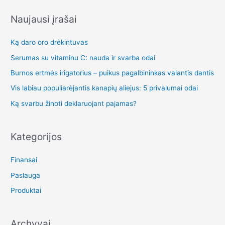
š
k
Naujausi įrašai
o
Ką daro oro drėkintuvas
t
i
Serumas su vitaminu C: nauda ir svarba odai
:
Burnos ertmės irigatorius – puikus pagalbininkas valantis dantis
Vis labiau populiarėjantis kanapių aliejus: 5 privalumai odai
Ką svarbu žinoti deklaruojant pajamas?
Kategorijos
Finansai
Paslauga
Produktai
Archyvai